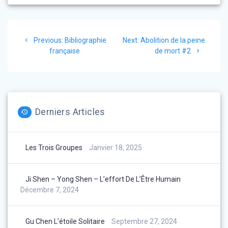
Navigation
Previous
Next
Previous:
Bibliographie
Next:
Abolition de la peine
de
post:
post:
française
de mort #2
l’article
Derniers Articles
Les Trois Groupes
Janvier 18, 2025
Ji Shen – Yong Shen – L’effort De L’Être Humain
Décembre 7, 2024
Gu Chen L’étoile Solitaire
Septembre 27, 2024