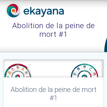
Skip
to
content
Abolition de la peine de
mort #1
Astrologie chinoise BaZi
Abolition de la peine de mort
#1