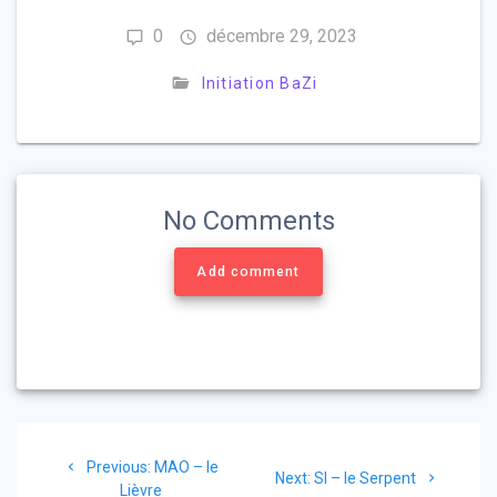
0
décembre 29, 2023
Initiation BaZi
No Comments
Add comment
Navigation
Previous
Previous:
MAO – le
de
Next
Next:
SI – le Serpent
post:
Lièvre