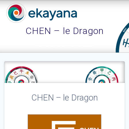
Skip
to
content
CHEN – le Dragon
Astrologie chinoise BaZi
CHEN – le Dragon